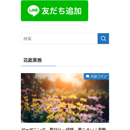
花庭業務
花庭ブログ
ガーデニング、草刈り・伐採、庭じまい｜和歌