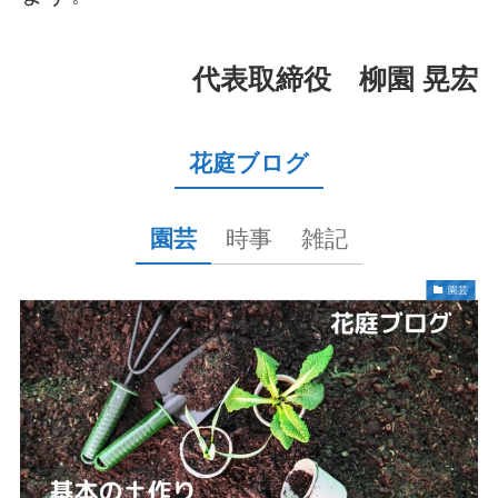
代表取締役 柳園 晃宏
花庭ブログ
園芸
時事
雑記
園芸