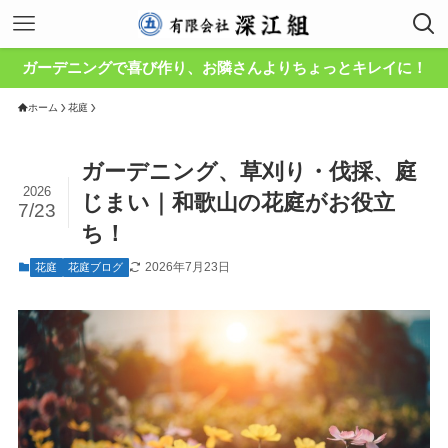
ガーデニングで喜び作り、お隣さんよりちょっとキレイに！
ホーム
花庭
ガーデニング、草刈り・伐採、庭
2026
じまい｜和歌山の花庭がお役立
7/23
ち！
2026年7月23日
花庭
花庭ブログ