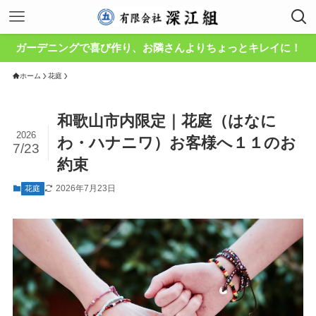
ガーデニングで喜び作り、お隣さんよりちょっとキレイに！
ホーム
花庭
和歌山市内限定｜花庭（はなに
2026
わ・ハナニワ）お客様へ１１のお
7/23
約束
2026年7月23日
花庭